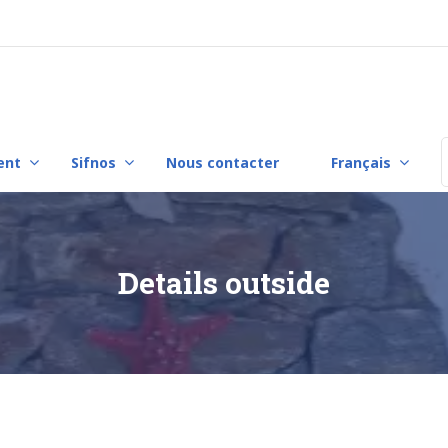
ent
Sifnos
Nous contacter
Français
F
Details outside