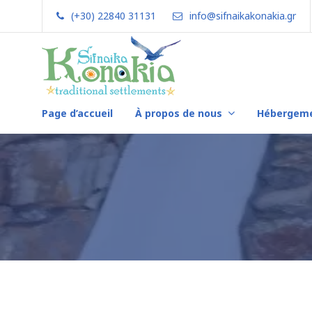
Skip
(+30) 22840 31131
info@sifnaikakonakia.gr
to
content
Page d’accueil
À propos de nous
Hébergem