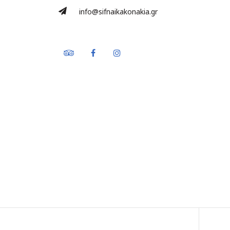
info@sifnaikakonakia.gr
Tripadvisor
Facebook
Instagram