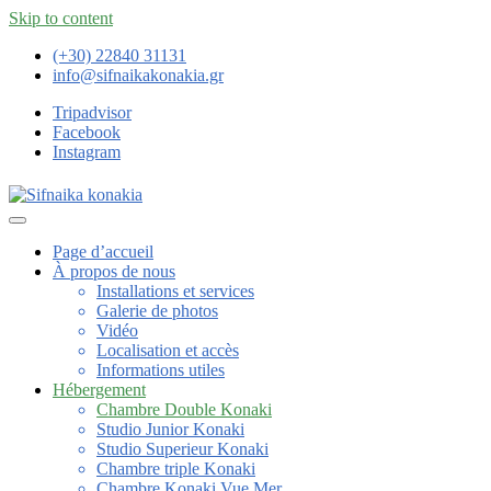
Skip to content
(+30) 22840 31131
info@sifnaikakonakia.gr
Tripadvisor
Facebook
Instagram
Page d’accueil
À propos de nous
Installations et services
Galerie de photos
Vidéo
Localisation et accès
Informations utiles
Hébergement
Chambre Double Konaki
Studio Junior Konaki
Studio Superieur Konaki
Chambre triple Konaki
Chambre Konaki Vue Mer