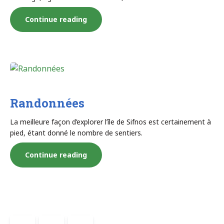
« Shiatsu
Continue reading
et
massage
thaïlandais »
Randonnées
La meilleure façon d’explorer l’île de Sifnos est certainement à
pied, étant donné le nombre de sentiers.
« Randonnées »
Continue reading
Pagination