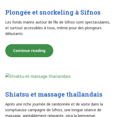
voile
Plongée et snorkeling à Sifnos
à
Les fonds marins autour de l’île de Sifnos sont spectaculaires,
et surtout accessibles à tous, même pour des plongeurs
débutants.
Sifnos »
« Plongée
Continue reading
et
snorkeling
à
Shiatsu et massage thaïlandais
Sifnos »
Après une riche journée de randonnée et de visite dans la
somptueuse campagne de Sifnos, une longue séance de
massage, agréablement relaxante, sera la bienvenue.