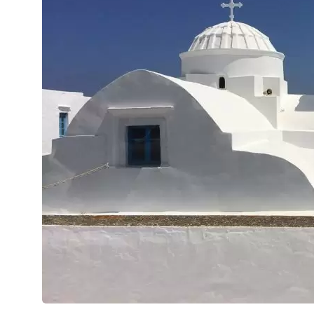
de
la
Montagne
(Panagia
tou
Vounou) »