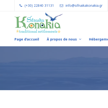
Skip
(+30) 22840 31131
info@sifnaikakonakia.gr
to
content
Page d’accueil
À propos de nous
Hébergem