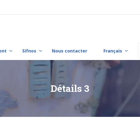
ent
Sifnos
Nous contacter
Français
F
Détails 3